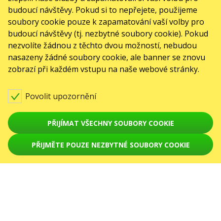
Mapa stránek
budoucí návštěvy. Pokud si to nepřejete, použijeme
O NÁS
soubory cookie pouze k zapamatování vaší volby pro
budoucí návštěvy (tj. nezbytné soubory cookie). Pokud
front.news.title
nezvolíte žádnou z těchto dvou možností, nebudou
Pro organizátory
nasazeny žádné soubory cookie, ale banner se znovu
Logo pro plakáty a média
zobrazí při každém vstupu na naše webové stránky.
O společnosti
Veřejná nabídka
Povolit upozornění
PŘIJÍMAT VŠECHNY SOUBORY COOKIE
PŘIJMĚTE POUZE NEZBYTNÉ SOUBORY COOKIE
VYPRODÁNO
© Karabas.cz 2026