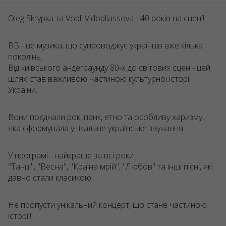
Oleg Skrypka та Vopli Vidopliassova - 40 років на сцені!
ВВ - це музика, що супроводжує українців вже кілька
поколінь.
Від київського андеграунду 80-х до світових сцен - цей
шлях став важливою частиною культурної історії
України.
Вони поєднали рок, панк, етно та особливу харизму,
яка сформувала унікальне українське звучання.
У програмі - найкраще за всі роки:
"Танці", "Весна", "Країна мрій", "Любов" та інші пісні, які
давно стали класикою.
Не пропусти унікальний концерт, що стане частиною
історії!