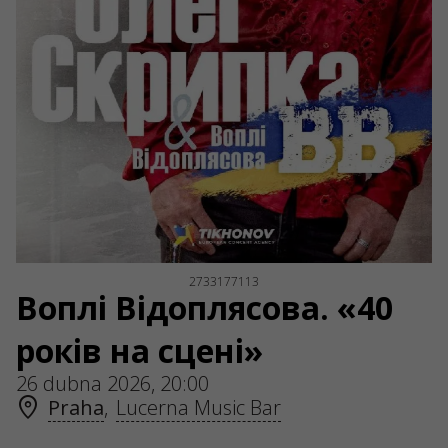
2733177113
Воплі Відоплясова. «40
років на сцені»
26 dubna 2026, 20:00
Praha
,
Lucerna Music Bar