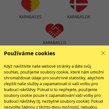
KARABAS.ES
KARABAS.DK
KARABAS.CO
Používáme cookies
KONTAKTY
Když navštívíte naše webové stránky a dáte svůj
Máte nějaké dotazy nebo návrhy?
souhlas, použijeme soubory cookie, které nám umožní
Napište nám
shromažďovat údaje pro souhrnné statistiky, abychom
zlepšili naše služby a zapamatovali si vaši volbu pro
Žádosti se zpracovávají prostřednictvím elektronického formuláře na stránce
budoucí návštěvy. Pokud si to nepřejete, použijeme
sale@karabas.pl
soubory cookie pouze k zapamatování vaší volby pro
Toto jsou internetové stránky společnosti GO2SHOW.CZ s.r.o., Praha, IČO:
budoucí návštěvy (tj. nezbytné soubory cookie). Pokud
22585010, se sídlem Chotěšovská 680/1
nezvolíte žádnou z těchto dvou možností, nebudou
190 00 Praha - Letňany, zapsané v obchodním rejstříku vedeném Městským