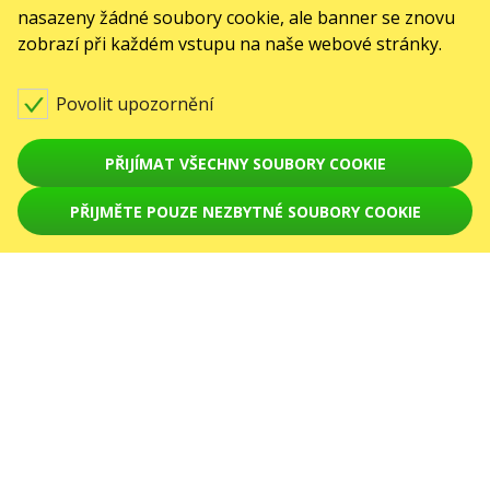
soudem v Praze, oddíl C, vložka 418867.
nasazeny žádné soubory cookie, ale banner se znovu
AKCE
zobrazí při každém vstupu na naše webové stránky.
Koncerty
Povolit upozornění
Divadla
PŘIJÍMAT VŠECHNY SOUBORY COOKIE
září 2026
October 2026
November 2026
December 2026
January 2027
PŘIJMĚTE POUZE NEZBYTNÉ SOUBORY COOKIE
February 2027
March 2027
April 2027
SLUŽBY
Dodání a platba
Mapa stránek
O NÁS
front.news.title
Pro organizátory
Logo pro plakáty a média
O společnosti