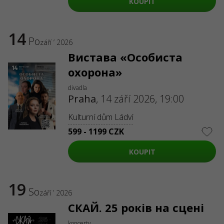
KOUPIT
14
Po
září ’ 2026
Вистава «Особиста
охорона»
divadla
Praha
,
14 září 2026, 19:00
Kulturní dům Ládví
599 - 1199 CZK
KOUPIT
19
So
září ’ 2026
СКАЙ. 25 років на сцені
koncerty