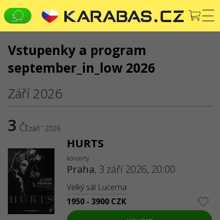
Vstupenky a program
CS
EN
UK
september_in_low 2026
PRAHA
Koncerty
Divadla
Září 2026
JSME NA SOCIÁLNÍCH SÍTÍCH
SLUŽBY
3
Čt
září ’ 2026
Dodání a platba
Mapa stránek
HURTS
O NÁS
koncerty
Praha
,
3 září 2026, 20:00
Pro organizátory
Logo pro plakáty a média
Velký sál Lucerna
O společnosti
Veřejná nabídka
1950 - 3900 CZK