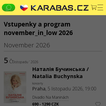
Vstupenky a program
CS
EN
UK
november_in_low 2026
PRAHA
Koncerty
Divadla
November 2026
JSME NA SOCIÁLNÍCH SÍTÍCH
SLUŽBY
5
Čt
listopadu ’ 2026
Dodání a platba
Mapa stránek
Наталія Бучинська /
O NÁS
Natalia Buchynska
Pro organizátory
Logo pro plakáty a média
koncerty
Praha
,
5 listopadu 2026, 19:00
O společnosti
Veřejná nabídka
Divadlo Na Maninách
690 - 1290 CZK