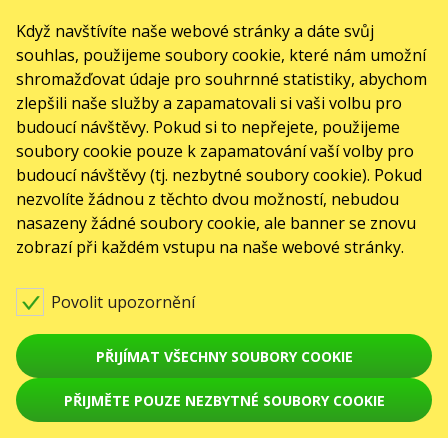
KARABAS.CO
Když navštívíte naše webové stránky a dáte svůj
souhlas, použijeme soubory cookie, které nám umožní
shromažďovat údaje pro souhrnné statistiky, abychom
zlepšili naše služby a zapamatovali si vaši volbu pro
KONTAKTY
budoucí návštěvy. Pokud si to nepřejete, použijeme
Máte nějaké dotazy nebo návrhy?
soubory cookie pouze k zapamatování vaší volby pro
Napište nám
budoucí návštěvy (tj. nezbytné soubory cookie). Pokud
nezvolíte žádnou z těchto dvou možností, nebudou
Žádosti se zpracovávají prostřednictvím elektronického formuláře na stránce
nasazeny žádné soubory cookie, ale banner se znovu
sale@karabas.pl
zobrazí při každém vstupu na naše webové stránky.
Toto jsou internetové stránky společnosti GO2SHOW.CZ s.r.o., Praha, IČO:
22585010, se sídlem Chotěšovská 680/1
190 00 Praha - Letňany, zapsané v obchodním rejstříku vedeném Městským
Povolit upozornění
soudem v Praze, oddíl C, vložka 418867.
AKCE
PŘIJÍMAT VŠECHNY SOUBORY COOKIE
Koncerty
PŘIJMĚTE POUZE NEZBYTNÉ SOUBORY COOKIE
Divadla