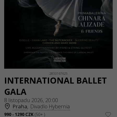
2833167625
INTERNATIONAL BALLET
GALA
8 listopadu 2026, 20:00
Praha
,
Divadlo Hybernia
990 - 1290 CZK
(50+ )