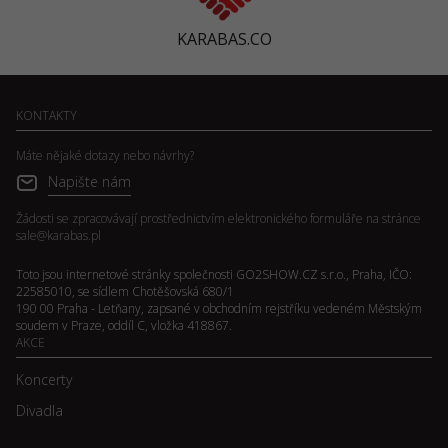
KARABAS.CO
KONTAKTY
Máte nějaké dotazy nebo návrhy?
Napište nám
Žádosti se zpracovávají prostřednictvím elektronického formuláře na stránce
sale@karabas.pl
Toto jsou internetové stránky společnosti GO2SHOW.CZ s.r.o., Praha, IČO:
22585010, se sídlem Chotěšovská 680/1
190 00 Praha - Letňany, zapsané v obchodním rejstříku vedeném Městským
soudem v Praze, oddíl C, vložka 418867.
AKCE
Koncerty
Divadla