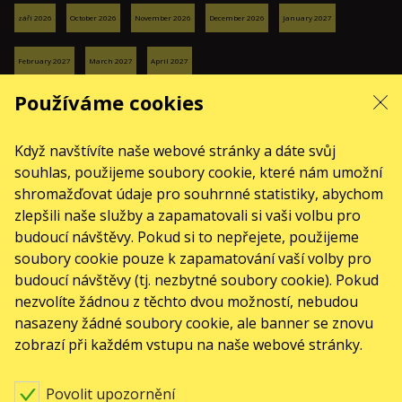
září 2026
October 2026
November 2026
December 2026
January 2027
February 2027
March 2027
April 2027
SLUŽBY
Používáme cookies
Dodání a platba
Mapa stránek
Když navštívíte naše webové stránky a dáte svůj
O NÁS
souhlas, použijeme soubory cookie, které nám umožní
shromažďovat údaje pro souhrnné statistiky, abychom
front.news.title
zlepšili naše služby a zapamatovali si vaši volbu pro
Pro organizátory
budoucí návštěvy. Pokud si to nepřejete, použijeme
Logo pro plakáty a média
soubory cookie pouze k zapamatování vaší volby pro
O společnosti
budoucí návštěvy (tj. nezbytné soubory cookie). Pokud
nezvolíte žádnou z těchto dvou možností, nebudou
Veřejná nabídka
nasazeny žádné soubory cookie, ale banner se znovu
zobrazí při každém vstupu na naše webové stránky.
Povolit upozornění