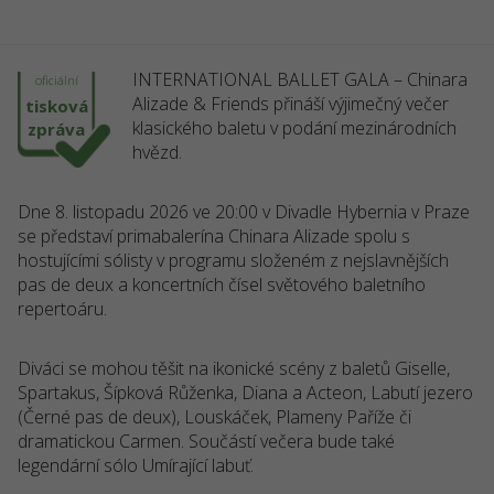
INTERNATIONAL BALLET GALA – Chinara
oficiální
Alizade & Friends přináší výjimečný večer
tisková
klasického baletu v podání mezinárodních
zpráva
hvězd.
Dne 8. listopadu 2026 ve 20:00 v Divadle Hybernia v Praze
se představí primabalerína Chinara Alizade spolu s
hostujícími sólisty v programu složeném z nejslavnějších
pas de deux a koncertních čísel světového baletního
repertoáru.
Diváci se mohou těšit na ikonické scény z baletů Giselle,
Spartakus, Šípková Růženka, Diana a Acteon, Labutí jezero
(Černé pas de deux), Louskáček, Plameny Paříže či
dramatickou Carmen. Součástí večera bude také
legendární sólo Umírající labuť.