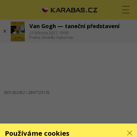
Van Gogh — taneční představení
CS
EN
UK
21
března 2027,
19:00
Praha,
Divadlo Hybernia
PRAHA
Koncerty
Divadla
JSME NA SOCIÁLNÍCH SÍTÍCH
SLUŽBY
Dodání a platba
Mapa stránek
O NÁS
Pro organizátory
Logo pro plakáty a média
O společnosti
Veřejná nabídka
Používáme cookies