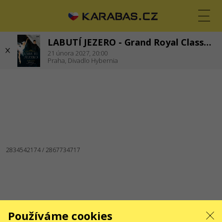
LABUTÍ JEZERO - Grand Royal Classic Ballet
CS
EN
UK
21
února 2027,
20:00
Praha,
Divadlo Hybernia
PRAHA
Koncerty
Divadla
JSME NA SOCIÁLNÍCH SÍTÍCH
SLUŽBY
Dodání a platba
Mapa stránek
O NÁS
Pro organizátory
Logo pro plakáty a média
O společnosti
Veřejná nabídka
Používáme cookies