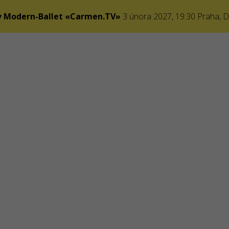
v Modern-Ballet «Carmen.TV»
3 února 2027, 19:30
Praha
,
D