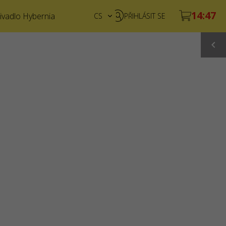
ivadlo Hybernia
CS
PŘIHLÁSIT SE
EN
UA