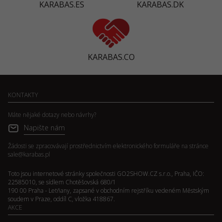
KARABAS.ES
KARABAS.DK
KARABAS.CO
KONTAKTY
Máte nějaké dotazy nebo návrhy?
Napište nám
Žádosti se zpracovávají prostřednictvím elektronického formuláře na stránce
sale@karabas.pl
Toto jsou internetové stránky společnosti GO2SHOW.CZ s.r.o., Praha, IČO:
22585010, se sídlem Chotěšovská 680/1
190 00 Praha - Letňany, zapsané v obchodním rejstříku vedeném Městským
soudem v Praze, oddíl C, vložka 418867.
AKCE