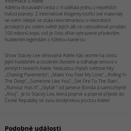
Informace o Adele
Adélina dosavadní cesta z ní udělala jednu z největších
hvězd planety. Z internetové blogerky tvořící své materiály
ve svém sklepě se stala rekordmankou v rekordních
prodejích po celém světě! Jejích alb se celosvětově prodalo
100 milionů kopií, což je číslo dříve vyhrazené především
hudebním legendám s 50letou kariérou.
Show Stacey Lee věnovaná Adele nás vezme na cestu
jejím hudebním a osobním životem a odhaluje emoce v
jemných textech Adele. Nebudou chybět světové hity:
„Chasing Pavements“, „Make You Feel My Love“, „Rolling In
The Deep“, „Someone Like You“, „Set Fire To The Rain“,
„Rumour Has It“, „Skyfall “ od Jamese Bonda a samozřejmě
„Ahoj“... Je to Stacey Lee, která poprvé a poprvé přijede do
České Republiky se svou londýnskou poctou Adele!
Podobné události