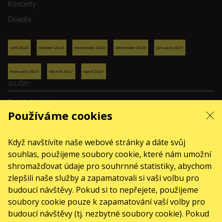
Koncerty
Divadla
září 2026
October 2026
November 2026
December 2026
January 2027
February 2027
March 2027
April 2027
SLUŽBY
Dodání a platba
Používáme cookies
Mapa stránek
O NÁS
Když navštívíte naše webové stránky a dáte svůj
front.news.title
souhlas, použijeme soubory cookie, které nám umožní
Pro organizátory
shromažďovat údaje pro souhrnné statistiky, abychom
Logo pro plakáty a média
zlepšili naše služby a zapamatovali si vaši volbu pro
budoucí návštěvy. Pokud si to nepřejete, použijeme
O společnosti
soubory cookie pouze k zapamatování vaší volby pro
Veřejná nabídka
budoucí návštěvy (tj. nezbytné soubory cookie). Pokud