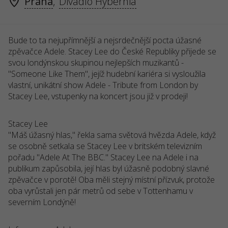
Praha
,
Divadlo Hybernia
Bude to ta nejupřímnější a nejsrdečnější pocta úžasné
zpěvačce Adele. Stacey Lee do České Republiky přijede se
svou londýnskou skupinou nejlepších muzikantů -
"Someone Like Them", jejíž hudební kariéra si vysloužila
vlastní, unikátní show Adele - Tribute from London by
Stacey Lee, vstupenky na koncert jsou již v prodeji!
Stacey Lee
"Máš úžasný hlas," řekla sama světová hvězda Adele, když
se osobně setkala se Stacey Lee v britském televizním
pořadu "Adele At The BBC." Stacey Lee na Adele i na
publikum zapůsobila, její hlas byl úžasně podobný slavné
zpěvačce v porotě! Oba měli stejný místní přízvuk, protože
oba vyrůstali jen pár metrů od sebe v Tottenhamu v
severním Londýně!