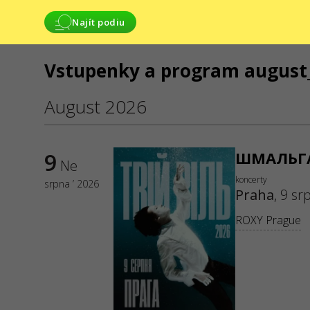
Najít podiu
Vstupenky a program august_
SLUŽBY
August 2026
Dodání a platba
Mapa stránek
9
ШМАЛЬГАУ
Ne
koncerty
srpna ’ 2026
Praha
,
9 sr
ROXY Prague