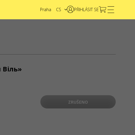
Praha
CS
PŘIHLÁSIT SE
EN
UA
NTAKTY
e nějaké dotazy nebo návrhy?
Napište nám
dosti se zpracovávají prostřednictvím elektronického
 Віль»
rmuláře na stránce
sale@karabas.pl
SHOW.CZ s.a.r.l.
AHA
ZRUŠENO