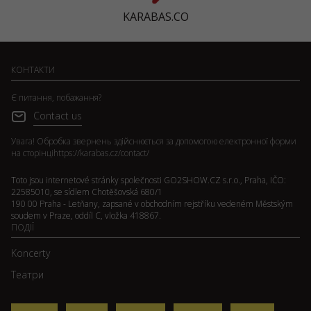
KARABAS.CO
КОНТАКТИ
Є питання, побажання?
Contact us
Увага! Обробка звернень здійснюється за допомогою електронної форми
на сторінці
https://karabas.cz/contact/
Toto jsou internetové stránky společnosti GO2SHOW.CZ s.r.o., Praha, IČO:
22585010, se sídlem Chotěšovská 680/1
190 00 Praha - Letňany, zapsané v obchodním rejstříku vedeném Městským
soudem v Praze, oddíl C, vložka 418867.
ПОДІЇ
Koncerty
Театри