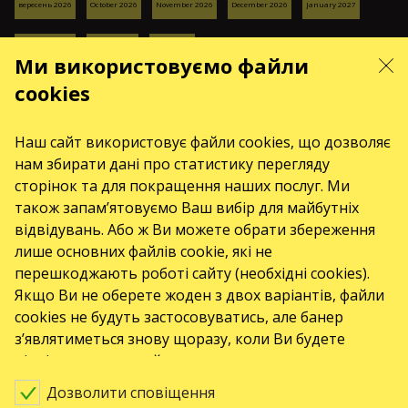
вересень 2026
October 2026
November 2026
December 2026
January 2027
February 2027
March 2027
April 2027
Ми використовуємо файли
СЕРВІСИ
cookies
Доставка та оплата
Карта сайту
Наш сайт використовує файли cookies, що дозволяє
ПРО НАС
нам збирати дані про статистику перегляду
front.news.title
сторінок та для покращення наших послуг. Ми
також запам’ятовуємо Ваш вибір для майбутніх
Організатори
відвідувань. Або ж Ви можете обрати збереження
Логотипи
лише основних файлів cookie, які не
Хто ми є
перешкоджають роботі сайту (необхідні cookies).
Якщо Ви не оберете жоден з двох варіантів, файли
Політика закупівель
cookies не будуть застосовуватись, але банер
з’являтиметься знову щоразу, коли Ви будете
відвідувати наш сайт.
Дозволити сповіщення