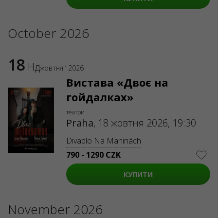
ABOUT US
October 2026
Organizers
Logo for posters
Who we are
Purchasing policy
18
Нд
жовтня ’ 2026
Вистава «Двоє на
гойдалках»
театри
Praha
,
18 жовтня 2026, 19:30
Divadlo Na Maninách
790 - 1290 CZK
КУПИТИ
November 2026