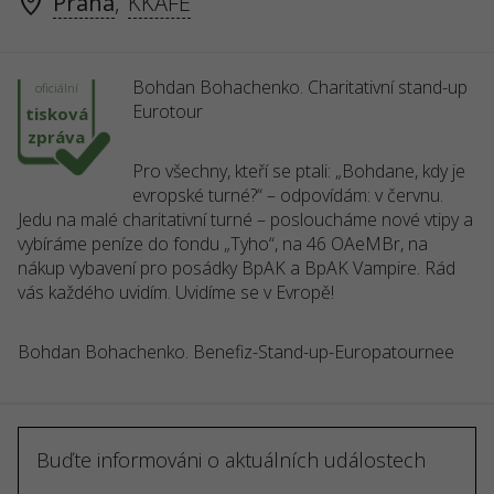
Praha
,
KKAFE
Bohdan Bohachenko. Charitativní stand-up
oficiální
Eurotour
tisková
zpráva
Pro všechny, kteří se ptali: „Bohdane, kdy je
evropské turné?“ – odpovídám: v červnu.
Jedu na malé charitativní turné – posloucháme nové vtipy a
vybíráme peníze do fondu „Tyho“, na 46 OAeMBr, na
nákup vybavení pro posádky BpAK a BpAK Vampire. Rád
vás každého uvidím. Uvidíme se v Evropě!
Bohdan Bohachenko. Benefiz-Stand-up-Europatournee
Buďte informováni o aktuálních událostech