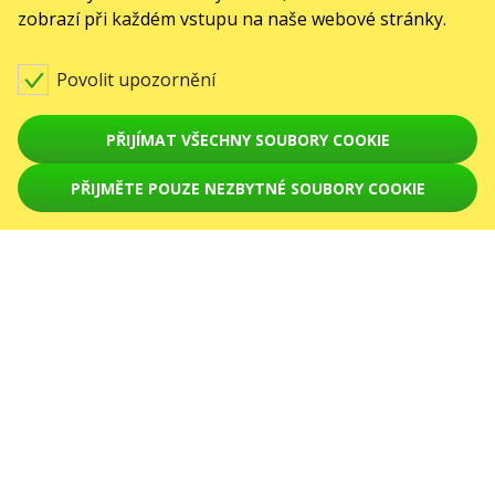
zobrazí při každém vstupu na naše webové stránky.
February 2027
March 2027
April 2027
SLUŽBY
Povolit upozornění
Dodání a platba
Mapa stránek
PŘIJÍMAT VŠECHNY SOUBORY COOKIE
O NÁS
PŘIJMĚTE POUZE NEZBYTNÉ SOUBORY COOKIE
VYPRODÁNO
front.news.title
Pro organizátory
Logo pro plakáty a média
O společnosti
Veřejná nabídka
© Karabas.cz 2026