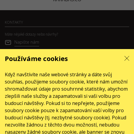
KONTAKTY
Máte nějaké dotazy nebo návrhy?
Napište nám
Žádosti se zpracovávají prostřednictvím elektronického formuláře na stránce
Používáme cookies
sale@karabas.pl
Toto jsou internetové stránky společnosti GO2SHOW.CZ s.r.o., Praha, IČO:
Když navštívíte naše webové stránky a dáte svůj
22585010, se sídlem Chotěšovská 680/1
190 00 Praha - Letňany, zapsané v obchodním rejstříku vedeném Městským
souhlas, použijeme soubory cookie, které nám umožní
soudem v Praze, oddíl C, vložka 418867.
shromažďovat údaje pro souhrnné statistiky, abychom
AKCE
zlepšili naše služby a zapamatovali si vaši volbu pro
Koncerty
budoucí návštěvy. Pokud si to nepřejete, použijeme
soubory cookie pouze k zapamatování vaší volby pro
Divadla
budoucí návštěvy (tj. nezbytné soubory cookie). Pokud
nezvolíte žádnou z těchto dvou možností, nebudou
září 2026
October 2026
November 2026
December 2026
January 2027
nasazeny žádné soubory cookie, ale banner se znovu