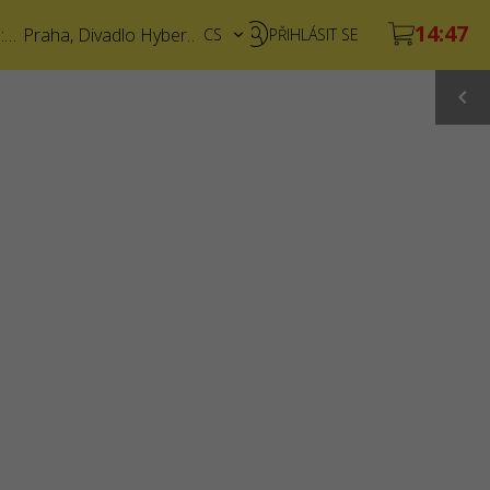
6 srpna 2026, 17:00
Praha
,
Divadlo Hybernia
CS
PŘIHLÁSIT SE
EN
UA